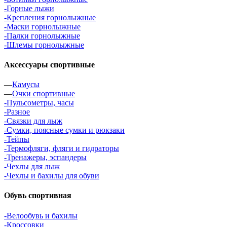
-Горные лыжи
-Крепления горнолыжные
-Маски горнолыжные
-Палки горнолыжные
-Шлемы горнолыжные
Аксессуары спортивные
—
Камусы
—
Очки спортивные
-Пульсометры, часы
-Разное
-Связки для лыж
-Сумки, поясные сумки и рюкзаки
-Тейпы
-Термофляги, фляги и гидраторы
-Тренажеры, эспандеры
-Чехлы для лыж
-Чехлы и бахилы для обуви
Обувь спортивная
-Велообувь и бахилы
-Кроссовки