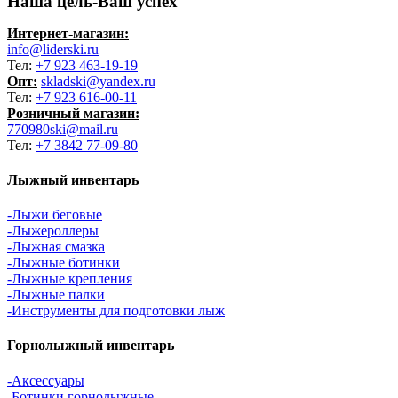
Наша цель-Ваш успех
Интернет-магазин:
info@liderski.ru
Тел:
+7 923 463-19-19
Опт:
skladski@yandex.ru
Тел:
+7 923 616-00-11
Розничный магазин:
770980ski@mail.ru
Тел:
+7 3842 77-09-80
Лыжный инвентарь
-Лыжи беговые
-Лыжероллеры
-Лыжная смазка
-Лыжные ботинки
-Лыжные крепления
-Лыжные палки
-Инструменты для подготовки лыж
Горнолыжный инвентарь
-Аксессуары
-Ботинки горнолыжные