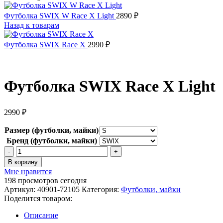
Футболка SWIX W Race X Light
2890
₽
Назад к товарам
Футболка SWIX Race X
2990
₽
Футболка SWIX Race X Light
2990
₽
Размер (футболки, майки)
Бренд (футболки, майки)
Количество
товара
В корзину
Футболка
Мне нравится
SWIX
198
просмотров сегодня
Race
Артикул:
40901-72105
Категория:
Футболки, майки
X
Поделится товаром:
Light
Описание