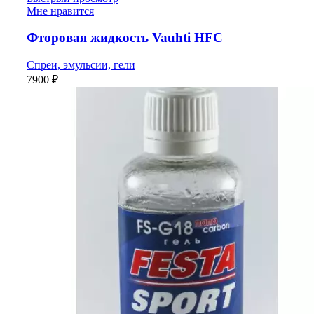
Мне нравится
Фторовая жидкость Vauhti HFC
Спреи, эмульсии, гели
7900
₽