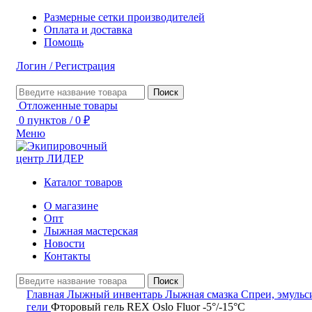
Размерные сетки производителей
Оплата и доставка
Помощь
Логин / Регистрация
Поиск
Отложенные товары
0
пунктов
/
0
₽
Меню
Каталог товаров
О магазине
Опт
Лыжная мастерская
Новости
Контакты
Поиск
Главная
Лыжный инвентарь
Лыжная смазка
Спреи, эмульс
гели
Фторовый гель REX Oslo Fluor -5°/-15°С