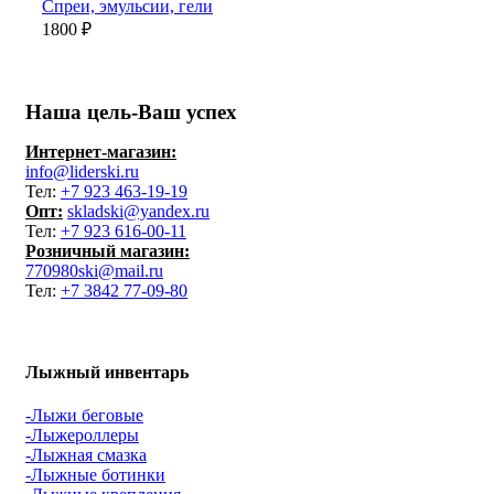
Спреи, эмульсии, гели
1800
₽
Наша цель-Ваш успех
Интернет-магазин:
info@liderski.ru
Тел:
+7 923 463-19-19
Опт:
skladski@yandex.ru
Тел:
+7 923 616-00-11
Розничный магазин:
770980ski@mail.ru
Тел:
+7 3842 77-09-80
Лыжный инвентарь
-Лыжи беговые
-Лыжероллеры
-Лыжная смазка
-Лыжные ботинки