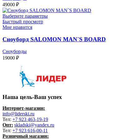
49000
₽
Выберите параметры
Быстрый просмотр
Мне нравится
Сноуборд SALOMON MAN`S BOARD
Сноуборды
19000
₽
Наша цель-Ваш успех
Интернет-магазин:
info@liderski.ru
Тел:
+7 923 463-19-19
Опт:
skladski@yandex.ru
Тел:
+7 923 616-00-11
Розничный магазин: