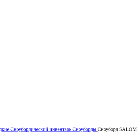
идкие
Сноубордический инвентарь
Сноуборды
Сноуборд SALO