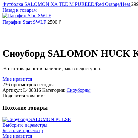
Футболка SALOMON XA TEE M PUREED/Red Orange/Heat
29
Назад к товарам
Парафин Start SWLF
2500
₽
Распродано
Сноуборд SALOMON HUCK 
Этого товара нет в наличии, заказ недоступен.
Мне нравится
236
просмотров сегодня
Артикул:
L408316
Категория:
Сноуборды
Поделится товаром:
Похожие товары
Выберите параметры
Быстрый просмотр
Мне нравится