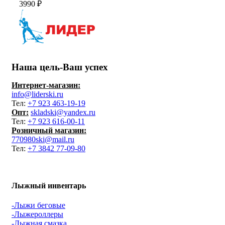
3990
₽
Наша цель-Ваш успех
Интернет-магазин:
info@liderski.ru
Тел:
+7 923 463-19-19
Опт:
skladski@yandex.ru
Тел:
+7 923 616-00-11
Розничный магазин:
770980ski@mail.ru
Тел:
+7 3842 77-09-80
Лыжный инвентарь
-Лыжи беговые
-Лыжероллеры
-Лыжная смазка