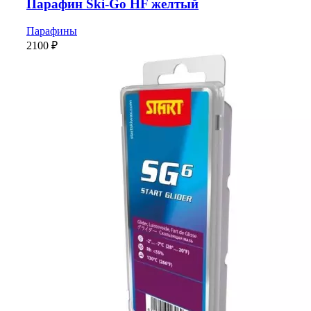
Парафин Ski-Go HF желтый
Парафины
2100
₽