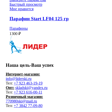
Быстрый просмотр
Мне нравится
Парафин Start LF04 125 гр
Парафины
1300
₽
Наша цель-Ваш успех
Интернет-магазин:
info@liderski.ru
Тел:
+7 923 463-19-19
Опт:
skladski@yandex.ru
Тел:
+7 923 616-00-11
Розничный магазин:
770980ski@mail.ru
Тел:
+7 3842 77-09-80