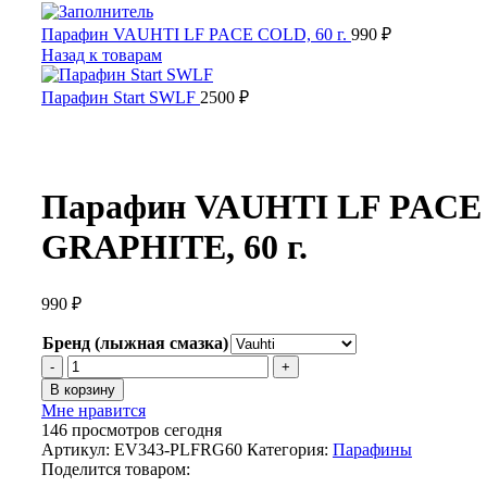
Парафин VAUHTI LF PACE COLD, 60 г.
990
₽
Назад к товарам
Парафин Start SWLF
2500
₽
Парафин VAUHTI LF PACE
GRAPHITE, 60 г.
990
₽
Бренд (лыжная смазка)
Количество
товара
В корзину
Парафин
Мне нравится
VAUHTI
146
просмотров сегодня
LF
Артикул:
EV343-PLFRG60
Категория:
Парафины
PACE
Поделится товаром:
GRAPHITE,