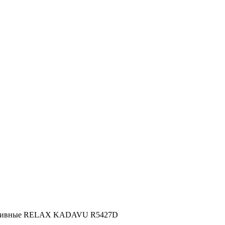
ртивные RELAX KADAVU R5427D