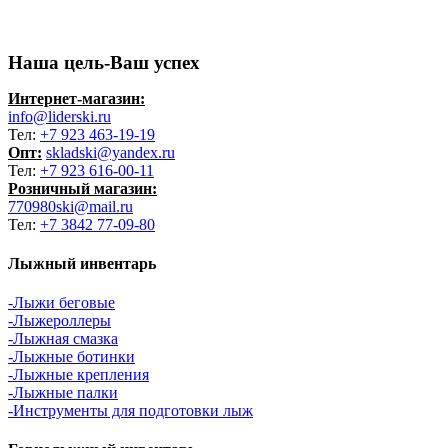
Наша цель-Ваш успех
Интернет-магазин:
info@liderski.ru
Тел:
+7 923 463-19-19
Опт:
skladski@yandex.ru
Тел:
+7 923 616-00-11
Розничный магазин:
770980ski@mail.ru
Тел:
+7 3842 77-09-80
Лыжный инвентарь
-Лыжи беговые
-Лыжероллеры
-Лыжная смазка
-Лыжные ботинки
-Лыжные крепления
-Лыжные палки
-Инструменты для подготовки лыж