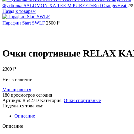
Футболка SALOMON XA TEE M PUREED/Red Orange/Heat
29
Назад к товарам
Парафин Start SWLF
2500
₽
Распродано
Очки спортивные RELAX K
2300
₽
Нет в наличии
Мне нравится
180
просмотров сегодня
Артикул:
R5427D
Категория:
Очки спортивные
Поделится товаром:
Описание
Описание