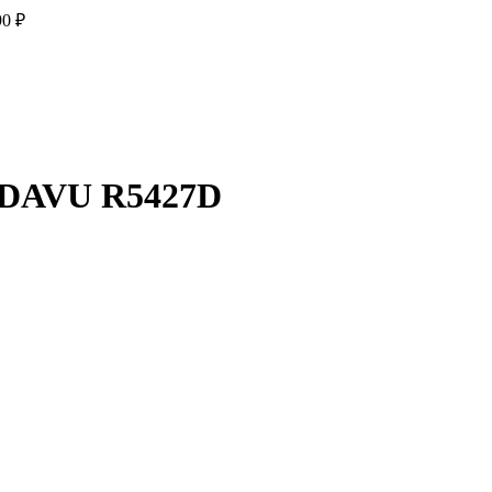
90
₽
ADAVU R5427D