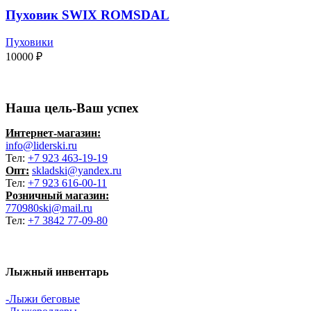
Пуховик SWIX ROMSDAL
Пуховики
10000
₽
Наша цель-Ваш успех
Интернет-магазин:
info@liderski.ru
Тел:
+7 923 463-19-19
Опт:
skladski@yandex.ru
Тел:
+7 923 616-00-11
Розничный магазин:
770980ski@mail.ru
Тел:
+7 3842 77-09-80
Лыжный инвентарь
-Лыжи беговые