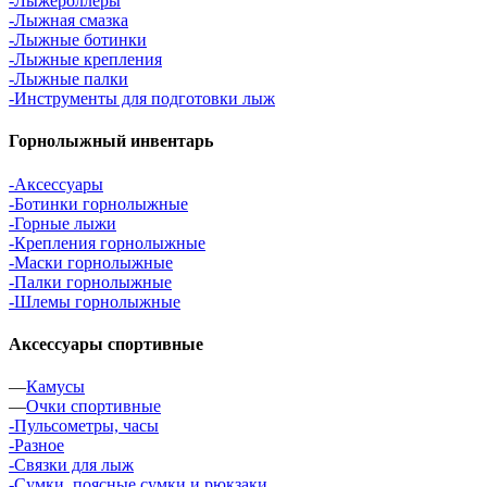
-Лыжероллеры
-Лыжная смазка
-Лыжные ботинки
-Лыжные крепления
-Лыжные палки
-Инструменты для подготовки лыж
Горнолыжный инвентарь
-Аксессуары
-Ботинки горнолыжные
-Горные лыжи
-Крепления горнолыжные
-Маски горнолыжные
-Палки горнолыжные
-Шлемы горнолыжные
Аксессуары спортивные
—
Камусы
—
Очки спортивные
-Пульсометры, часы
-Разное
-Связки для лыж
-Сумки, поясные сумки и рюкзаки