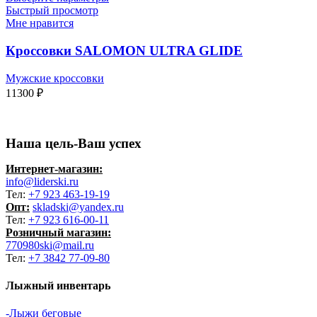
Быстрый просмотр
Мне нравится
Кроссовки SALOMON ULTRA GLIDE
Мужские кроссовки
11300
₽
Наша цель-Ваш успех
Интернет-магазин:
info@liderski.ru
Тел:
+7 923 463-19-19
Опт:
skladski@yandex.ru
Тел:
+7 923 616-00-11
Розничный магазин:
770980ski@mail.ru
Тел:
+7 3842 77-09-80
Лыжный инвентарь
-Лыжи беговые