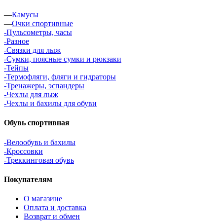
—
Камусы
—
Очки спортивные
-Пульсометры, часы
-Разное
-Связки для лыж
-Сумки, поясные сумки и рюкзаки
-Тейпы
-Термофляги, фляги и гидраторы
-Тренажеры, эспандеры
-Чехлы для лыж
-Чехлы и бахилы для обуви
Обувь спортивная
-Велообувь и бахилы
-Кроссовки
-Треккинговая обувь
Покупателям
О магазине
Оплата и доставка
Возврат и обмен