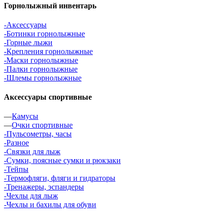
Горнолыжный инвентарь
-Аксессуары
-Ботинки горнолыжные
-Горные лыжи
-Крепления горнолыжные
-Маски горнолыжные
-Палки горнолыжные
-Шлемы горнолыжные
Аксессуары спортивные
—
Камусы
—
Очки спортивные
-Пульсометры, часы
-Разное
-Связки для лыж
-Сумки, поясные сумки и рюкзаки
-Тейпы
-Термофляги, фляги и гидраторы
-Тренажеры, эспандеры
-Чехлы для лыж
-Чехлы и бахилы для обуви