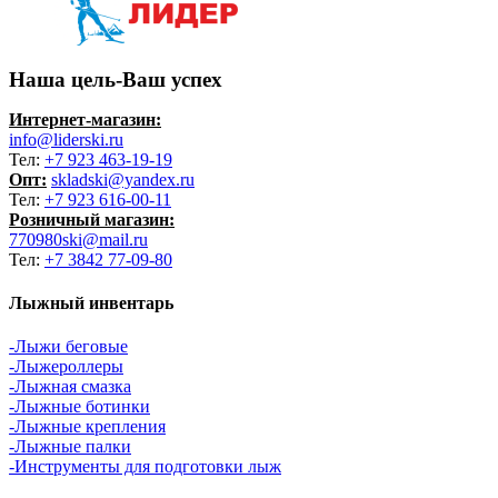
Наша цель-Ваш успех
Интернет-магазин:
info@liderski.ru
Тел:
+7 923 463-19-19
Опт:
skladski@yandex.ru
Тел:
+7 923 616-00-11
Розничный магазин:
770980ski@mail.ru
Тел:
+7 3842 77-09-80
Лыжный инвентарь
-Лыжи беговые
-Лыжероллеры
-Лыжная смазка
-Лыжные ботинки
-Лыжные крепления
-Лыжные палки
-Инструменты для подготовки лыж